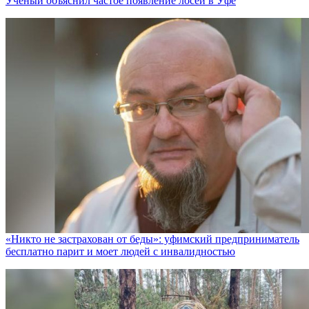
Ученый объяснил частое появление лосей в Уфе
«Никто не заcтрахован от беды»: уфимский предприниматель
бесплатно парит и моет людей с инвалидностью