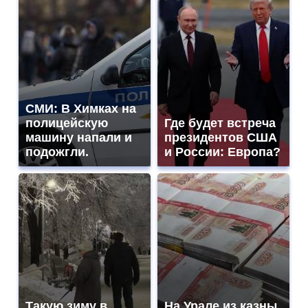
СМИ: В Химках на
полицейскую
Где будет встреча
машину напали и
президентов США
подожгли.
и России: Европа?
Такую зиму в
На Урале из казны