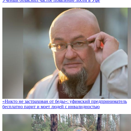
Ученый объяснил частое появление лосей в Уфе
«Никто не заcтрахован от беды»: уфимский предприниматель
бесплатно парит и моет людей с инвалидностью