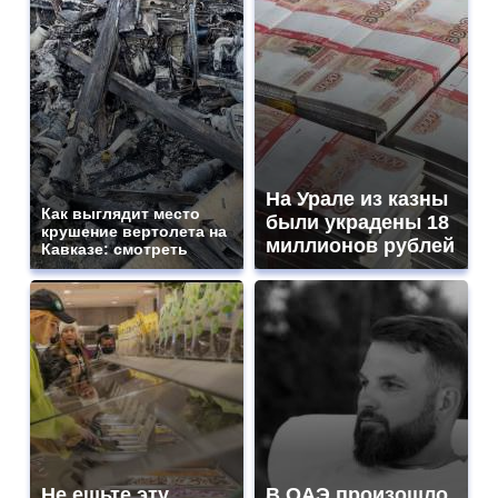
На Урале из казны
Как выглядит место
были украдены 18
крушение вертолета на
миллионов рублей
Кавказе: смотреть
Не ешьте эту
В ОАЭ произошло