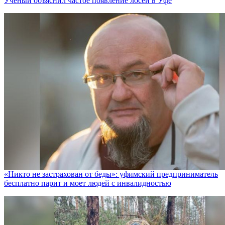
Ученый объяснил частое появление лосей в Уфе
«Никто не заcтрахован от беды»: уфимский предприниматель
бесплатно парит и моет людей с инвалидностью