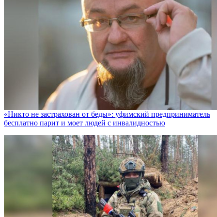
«Никто не заcтрахован от беды»: уфимский предприниматель
бесплатно парит и моет людей с инвалидностью