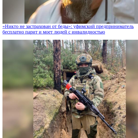
«Никто не заcтрахован от беды»: уфимский предприниматель
бесплатно парит и моет людей с инвалидностью