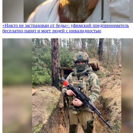
«Никто не заcтрахован от беды»: уфимский предприниматель
бесплатно парит и моет людей с инвалидностью