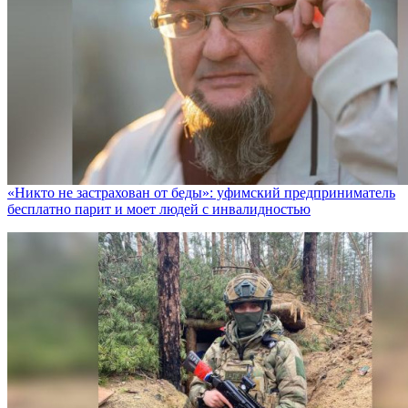
«Никто не заcтрахован от беды»: уфимский предприниматель
бесплатно парит и моет людей с инвалидностью