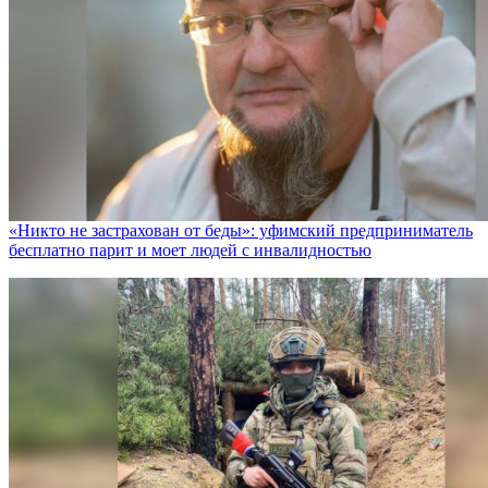
«Никто не заcтрахован от беды»: уфимский предприниматель
бесплатно парит и моет людей с инвалидностью