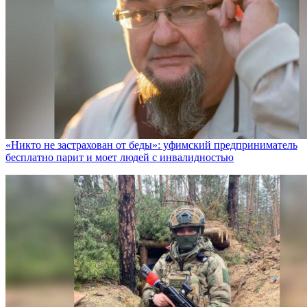
«Никто не заcтрахован от беды»: уфимский предприниматель
бесплатно парит и моет людей с инвалидностью