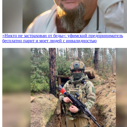
«Никто не заcтрахован от беды»: уфимский предприниматель
бесплатно парит и моет людей с инвалидностью