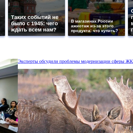
Таких событий не
В магазинах России
было с 1945: чего
ажиотаж из-за этого
ждать всем нам?
продукта: что купить?
Эксперты обсудили проблемы модернизации сферы Ж