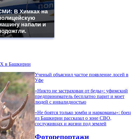
СМИ: В Химках на
полицейскую
машину напали и
подожгли.
КХ в Башкирии
Ученый объяснил частое появление лосей в
Уфе
«Никто не заcтрахован от беды»: уфимский
предприниматель бесплатно парит и моет
людей с инвалидностью
«Не боятся только зомби и наркоманы»: боец
из Башкирии рассказал о зоне СВО,
сослуживцах и жизни под землей
Фоторепортажи