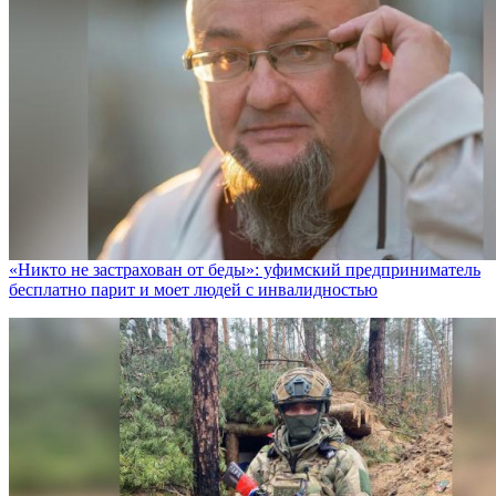
«Никто не заcтрахован от беды»: уфимский предприниматель
бесплатно парит и моет людей с инвалидностью