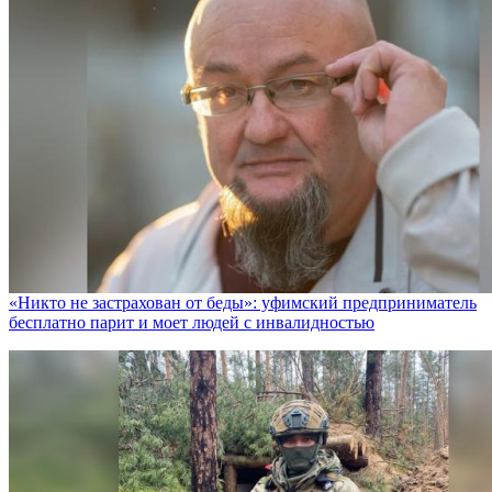
«Никто не заcтрахован от беды»: уфимский предприниматель
бесплатно парит и моет людей с инвалидностью