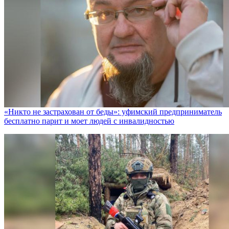
«Никто не заcтрахован от беды»: уфимский предприниматель
бесплатно парит и моет людей с инвалидностью