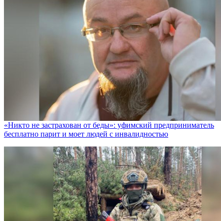
«Никто не заcтрахован от беды»: уфимский предприниматель
бесплатно парит и моет людей с инвалидностью