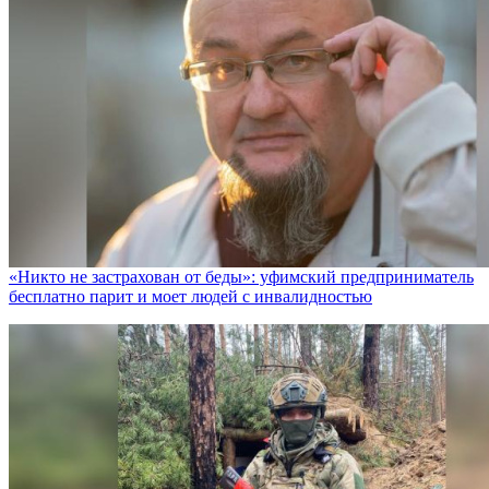
«Никто не заcтрахован от беды»: уфимский предприниматель
бесплатно парит и моет людей с инвалидностью