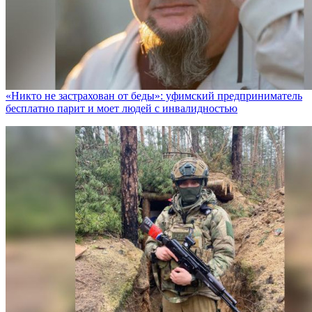
«Никто не заcтрахован от беды»: уфимский предприниматель
бесплатно парит и моет людей с инвалидностью