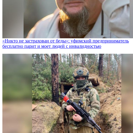
«Никто не заcтрахован от беды»: уфимский предприниматель
бесплатно парит и моет людей с инвалидностью