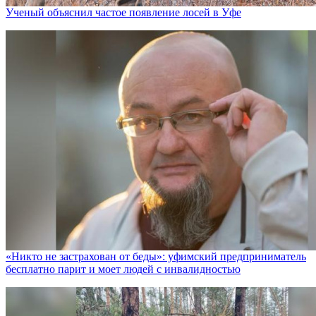
Ученый объяснил частое появление лосей в Уфе
«Никто не заcтрахован от беды»: уфимский предприниматель
бесплатно парит и моет людей с инвалидностью