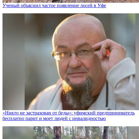
Ученый объяснил частое появление лосей в Уфе
«Никто не заcтрахован от беды»: уфимский предприниматель
бесплатно парит и моет людей с инвалидностью