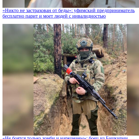
«Никто не заcтрахован от беды»: уфимский предприниматель
бесплатно парит и моет людей с инвалидностью
«Не боятся только зомби и наркоманы»: боец из Башкирии