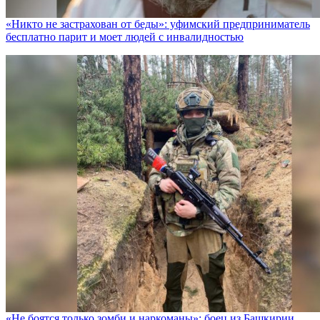
«Никто не заcтрахован от беды»: уфимский предприниматель
бесплатно парит и моет людей с инвалидностью
«Не боятся только зомби и наркоманы»: боец из Башкирии