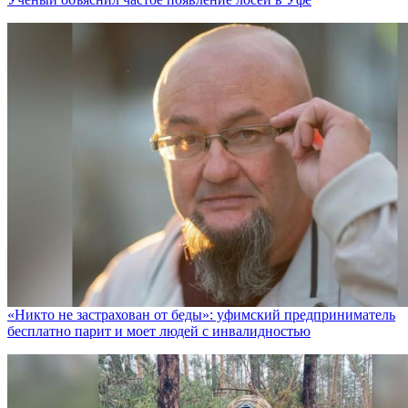
«Никто не заcтрахован от беды»: уфимский предприниматель
бесплатно парит и моет людей с инвалидностью