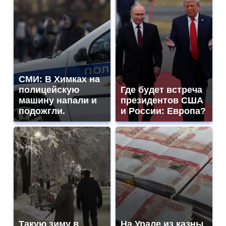
СМИ: В Химках на
полицейскую
Где будет встреча
машину напали и
президентов США
подожгли.
и России: Европа?
Такую зиму в
На Урале из казны