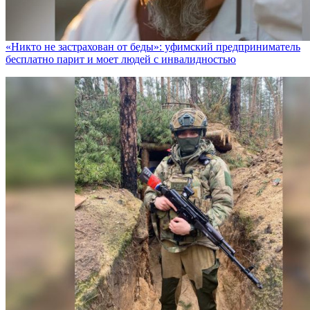
«Никто не заcтрахован от беды»: уфимский предприниматель
бесплатно парит и моет людей с инвалидностью