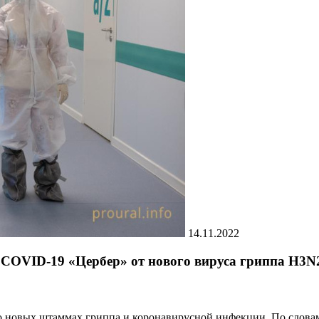
14.11.2022
 COVID-19 «Цербер» от нового вируса гриппа H3N
о новых штаммах гриппа и коронавирусной инфекции. По слова