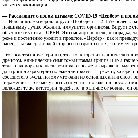
является вакцинация.
— Расскажите о новом штамме COVID-19 «Цербер» и новом
— Новый штамм коронавируса «Цербер» на 12–15% более зараз
подштамму лучше обходить иммунитет организма. Вирус не ста
обычные симптомы ОРВИ. Это насморк, кашель, лихорадка, чащ
реже и постепенно уходит в прошлое. «Цербер», как и предыду
ранее, а также для людей старшего возраста и тех, кто имеет
Что касается вируса гриппа, то с точки зрения клинических 
дрейфом. Клинические симптомы штамма гриппа H3N2 такие же
теле, а насморк и кашель возникают позже и выражены умеренн
для гриппа характерно поражение трахеи — трахеит, который 
сосудистого русла, потому что один из основных антигенов гр
поражения — это могут быть синуситы, поражение носоглотки
включает те же категории людей, но, в отличие от ковида, он оп