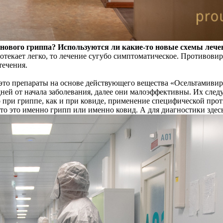
ового гриппа? Используются ли какие-то новые схемы лече
текает легко, то лечение сугубо симптоматическое. Противовир
течения.
это препараты на основе действующего вещества «Осельтамивир
дней от начала заболевания, далее они малоэффективны. Их след
при гриппе, как и при ковиде, применение специфической проти
 что это именно грипп или именно ковид. А для диагностики здес