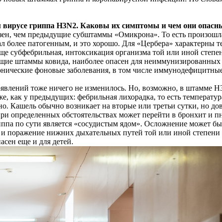
 вирусе гриппа Н3N2. Каковы их симптомы и чем они опасн
ен, чем предыдущие субштаммы «Омикрона». То есть произошла 
л более патогенным, и это хорошо. Для «Цербера» характерны т
е субфебрильная, интоксикация организма той или иной степен
щие штаммы ковида, наиболее опасен для неиммунизированных лю
 хронические фоновые заболевания, в том числе иммунодефицитны
проявлений тоже ничего не изменилось. Но, возможно, в штамме
, как у предыдущих: фебрильная лихорадка, то есть температу
о. Кашель обычно возникает на вторые или третьи сутки, но до
при определенных обстоятельствах может перейти в бронхит и 
иппа по сути является «сосудистым ядом». Осложнение может бы
 и поражение нижних дыхательных путей той или иной степени 
асен еще и для детей.