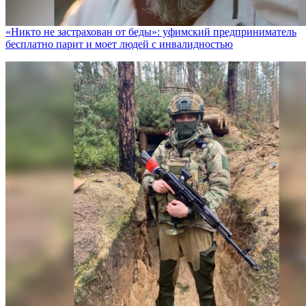
«Никто не заcтрахован от беды»: уфимский предприниматель
бесплатно парит и моет людей с инвалидностью