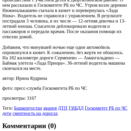
нем рассказали в Госкомитете РБ по ЧС. Утром возле деревни
Нижнеалькашево съехала в кювет и перевернулась «Лада
Нива». Водитель не справился с управлением. В результате
пострадали 3 человека, в их числе — 12-летняя девочка и 13-
летний юноша. Спасатели деблокировали водителя и
пассажиров и передали врачам. После оказания помощи их
отвезли домой.
Добавим, что минувшей ночью еще один автомобиль
опрокинулся в кювет. К сожалению, без жертв не обошлось.
На 182 километре дороги Серменево — Амангильдино —
Баймак улетела «Лада Приора». 36-летний водитель машины
скончался на месте.
автор:
Ирина Кудрина
фото:
пресс-служба Госкомитета РБ по ЧС
просмотры:
3167
Теги:
Башкортостан
авария
ДТП
ГИБДД
Госкомитет РБ по ЧС
дети
смертность на дорогах
Комментарии (0)