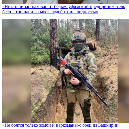
«Никто не заcтрахован от беды»: уфимский предприниматель
бесплатно парит и моет людей с инвалидностью
«Не боятся только зомби и наркоманы»: боец из Башкирии