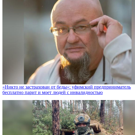
«Никто не заcтрахован от беды»: уфимский предприниматель
бесплатно парит и моет людей с инвалидностью