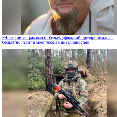
«Никто не заcтрахован от беды»: уфимский предприниматель
бесплатно парит и моет людей с инвалидностью