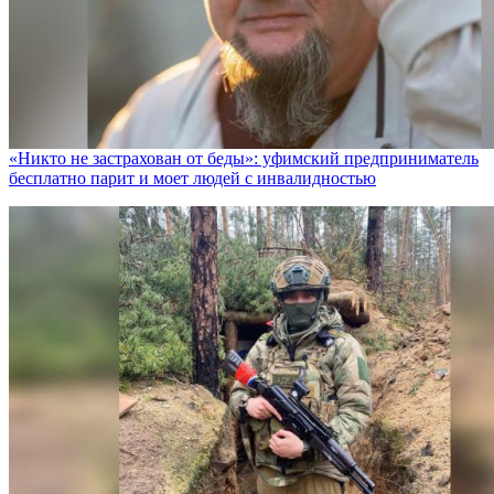
«Никто не заcтрахован от беды»: уфимский предприниматель
бесплатно парит и моет людей с инвалидностью