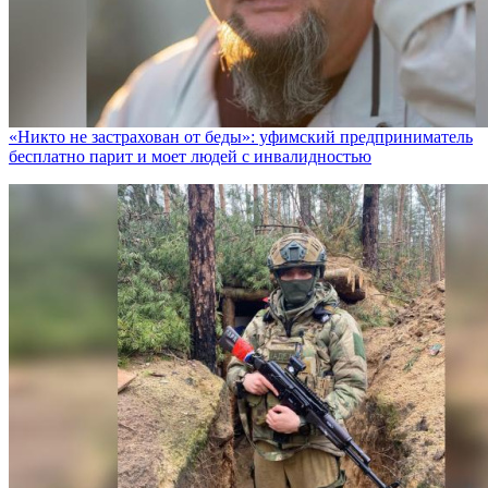
«Никто не заcтрахован от беды»: уфимский предприниматель
бесплатно парит и моет людей с инвалидностью