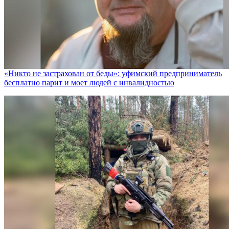
«Никто не заcтрахован от беды»: уфимский предприниматель
бесплатно парит и моет людей с инвалидностью