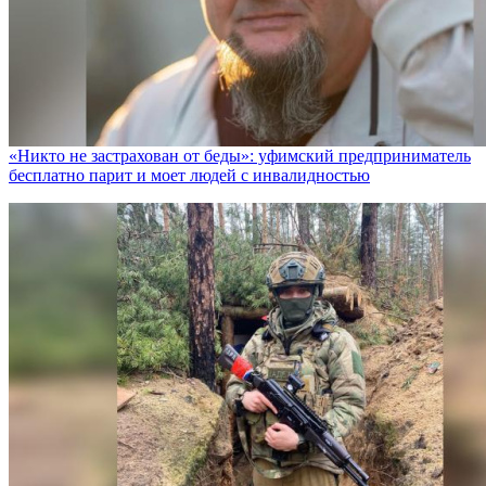
«Никто не заcтрахован от беды»: уфимский предприниматель
бесплатно парит и моет людей с инвалидностью