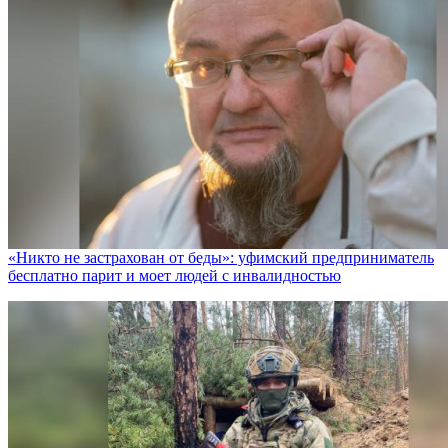
«Никто не заcтрахован от беды»: уфимский предприниматель
бесплатно парит и моет людей с инвалидностью