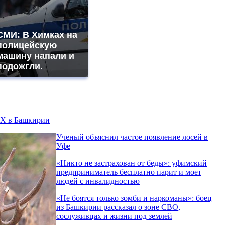
СМИ: В Химках на
полицейскую
машину напали и
подожгли.
КХ в Башкирии
Ученый объяснил частое появление лосей в
Уфе
«Никто не заcтрахован от беды»: уфимский
предприниматель бесплатно парит и моет
людей с инвалидностью
«Не боятся только зомби и наркоманы»: боец
из Башкирии рассказал о зоне СВО,
сослуживцах и жизни под землей