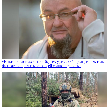
«Никто не заcтрахован от беды»: уфимский предприниматель
бесплатно парит и моет людей с инвалидностью