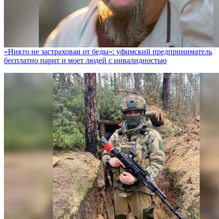
«Никто не заcтрахован от беды»: уфимский предприниматель
бесплатно парит и моет людей с инвалидностью