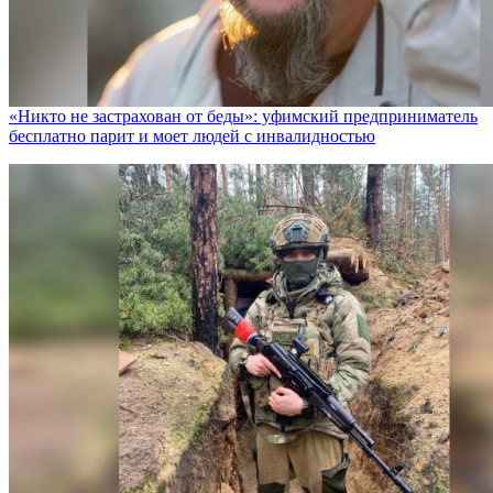
«Никто не заcтрахован от беды»: уфимский предприниматель
бесплатно парит и моет людей с инвалидностью