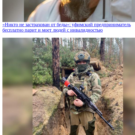
«Никто не заcтрахован от беды»: уфимский предприниматель
бесплатно парит и моет людей с инвалидностью