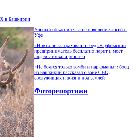
КХ в Башкирии
Ученый объяснил частое появление лосей в
Уфе
«Никто не заcтрахован от беды»: уфимский
предприниматель бесплатно парит и моет
людей с инвалидностью
«Не боятся только зомби и наркоманы»: боец
из Башкирии рассказал о зоне СВО,
сослуживцах и жизни под землей
Фоторепортажи