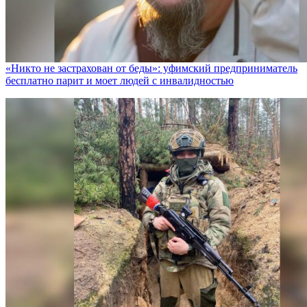
«Никто не заcтрахован от беды»: уфимский предприниматель
бесплатно парит и моет людей с инвалидностью