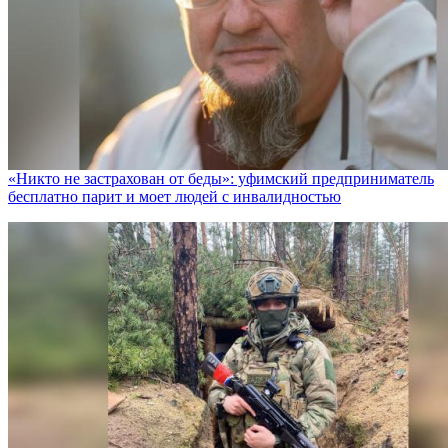
«Никто не заcтрахован от беды»: уфимский предприниматель
бесплатно парит и моет людей с инвалидностью