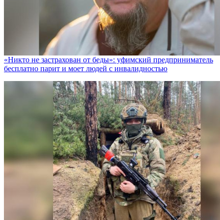
«Никто не заcтрахован от беды»: уфимский предприниматель
бесплатно парит и моет людей с инвалидностью