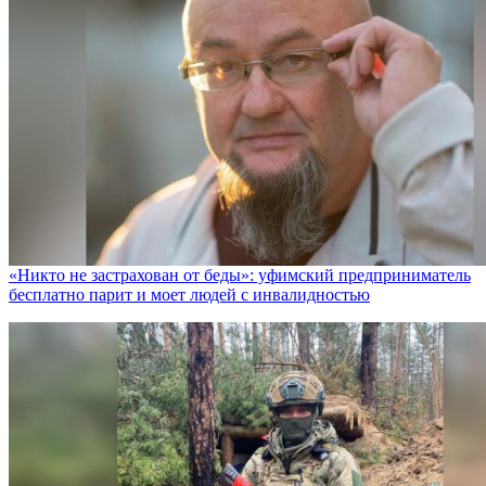
«Никто не заcтрахован от беды»: уфимский предприниматель
бесплатно парит и моет людей с инвалидностью