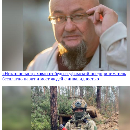
«Никто не заcтрахован от беды»: уфимский предприниматель
бесплатно парит и моет людей с инвалидностью