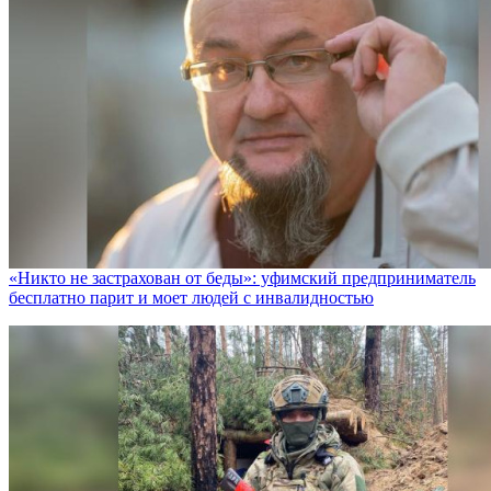
«Никто не заcтрахован от беды»: уфимский предприниматель
бесплатно парит и моет людей с инвалидностью