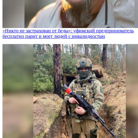
«Никто не заcтрахован от беды»: уфимский предприниматель
бесплатно парит и моет людей с инвалидностью