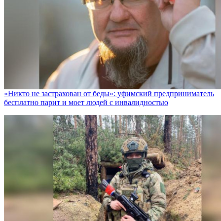
«Никто не заcтрахован от беды»: уфимский предприниматель
бесплатно парит и моет людей с инвалидностью