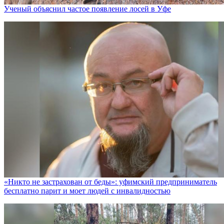
Ученый объяснил частое появление лосей в Уфе
«Никто не заcтрахован от беды»: уфимский предприниматель
бесплатно парит и моет людей с инвалидностью