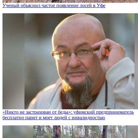
Ученый объяснил частое появление лосей в Уфе
«Никто не заcтрахован от беды»: уфимский предприниматель
бесплатно парит и моет людей с инвалидностью